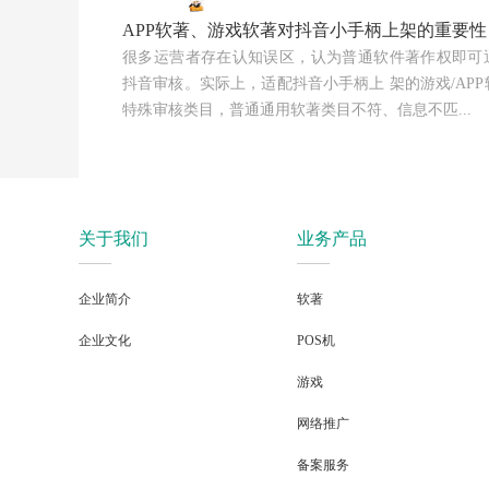
APP软著、游戏软著对抖⾳⼩⼿柄上架的重要
很多运营者存在认知误区，认为普通软件著作权即可
抖⾳审核。实际上，适配抖⾳⼩⼿柄上 架的游戏/AP
特殊审核类⽬，普通通⽤软著类⽬不符、信息不匹...
关于我们
业务产品
企业简介
软著
企业文化
POS机
游戏
网络推广
备案服务