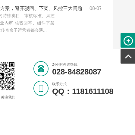
审⽅案，避开驳回、下架、⻛控三⼤问题
08-07
的特殊类⽬，审核标准、⻛控
业内审 核驳回率、组件下架
奇盒⼦运营者都会遇...
24小时咨询热线
028-84828087
联系方式
QQ：1181611108
 关注我们