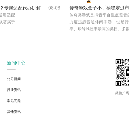
性？专属适配代办讲解
08-08
传奇游戏盒⼦⼩⼿柄稳定过
通⽤适配
传奇类游戏是抖⾳平台重点监管
P软著属于
⼒度远超普通休闲⼿游，也是⾏
率、账号⻛控率最⾼的类⽬。多数传
新闻中心
公司新闻
行业资讯
微信扫码
常见问题
其他资讯